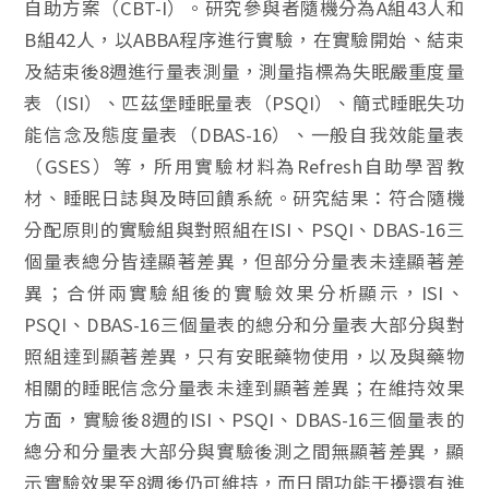
自助方案（CBT-I）。研究參與者隨機分為A組43人和
B組42人，以ABBA程序進行實驗，在實驗開始、結束
及結束後8週進行量表測量，測量指標為失眠嚴重度量
表（ISI）、匹茲堡睡眠量表（PSQI）、簡式睡眠失功
能信念及態度量表（DBAS-16）、一般自我效能量表
（GSES）等，所用實驗材料為Refresh自助學習教
材、睡眠日誌與及時回饋系統。研究結果：符合隨機
分配原則的實驗組與對照組在ISI、PSQI、DBAS-16三
個量表總分皆達顯著差異，但部分分量表未達顯著差
異；合併兩實驗組後的實驗效果分析顯示，ISI、
PSQI、DBAS-16三個量表的總分和分量表大部分與對
照組達到顯著差異，只有安眠藥物使用，以及與藥物
相關的睡眠信念分量表未達到顯著差異；在維持效果
方面，實驗後8週的ISI、PSQI、DBAS-16三個量表的
總分和分量表大部分與實驗後測之間無顯著差異，顯
示實驗效果至8週後仍可維持，而日間功能干擾還有進