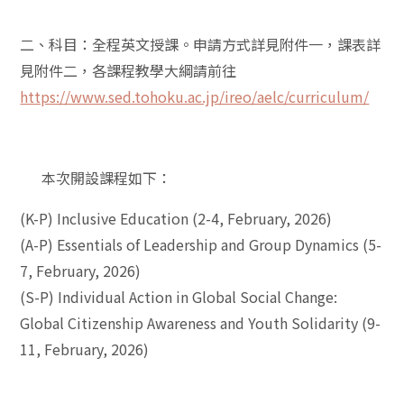
二、科目：全程英文授課。申請方式詳見附件一，課表詳
見附件二，各課程教學大綱請前往
https://www.sed.tohoku.ac.jp/ireo/aelc/curriculum/
本次開設課程如下：
(K-P) Inclusive Education (2-4, February, 2026)
(A-P) Essentials of Leadership and Group Dynamics (5-
7, February, 2026)
(S-P) Individual Action in Global Social Change:
Global Citizenship Awareness and Youth Solidarity (9-
11, February, 2026)