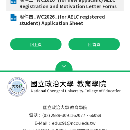
Registration and Motivation Letter Forms
附件四_WC2026_(for AELC registered
student) Application Sheet
回上頁
回首頁
國立政治大學 教育學院
電話：(02) 2939-3091#62077、66089
E-Mail：educ91@nccu.edu.tw