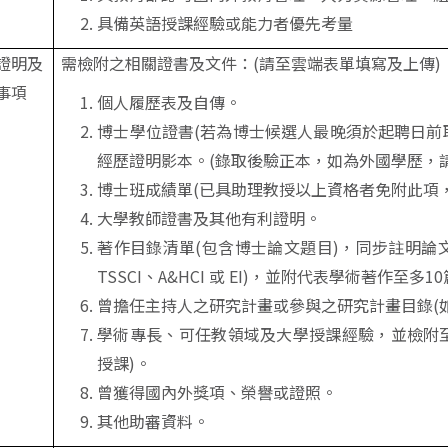
具備英語授課經驗或能力者優先考量
證明及
需檢附之相關證書及文件：(請至雲端表單填寫及上傳)
事項
個人履歷表及自傳。
博士學位證書(若為博士候選人最晚須於起聘日前
經歷證明影本。(錄取後驗正本，如為外國學歷，
博士班成績單(已具助理教授以上資格者免附此項
大學教師證書及其他有利證明。
著作目錄清單(包含博士論文題目)，同步註明論文發
TSSCI、A&HCI 或 EI)，並附代表學術著作至多
曾擔任主持人之研究計畫或參與之研究計畫目錄(
學術專長、可任教領域及大學授課經驗，並檢附
授課)。
曾獲得國內外獎項、榮譽或證照。
其他助審資料。