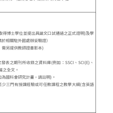
取得博士學位並提出具論文口試通過之正式證明)及學
請於相關駐外館處辦妥驗證）
，需另提供教師證書影本)
表之期刊所收錄之資料庫(例如：SSCI、SCI(E)、
10篇之全文。
如為國科會研究計畫，請註明)。
至少三門有授課經驗或可任教課程之教學大綱(含英語