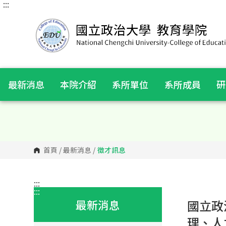
:::
跳
到
主
要
內
容
區
塊
最新消息
本院介紹
系所單位
系所成員
研
首頁
/
最新消息
/
徵才訊息
:::
:::
最新消息
國立政
理、人