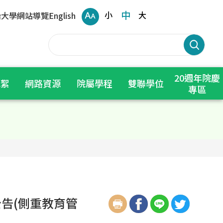
中
小
大
治大學
網站導覽
English
20週年院慶
花絮
網路資源
院屬學程
雙聯學位
專區
告(側重教育管