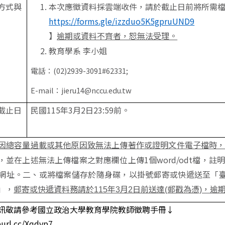
方式與
本次應徵資料採雲端收件，請於截止日前將所需
https://forms.gle/izzduo5K5gpruUND9
】
逾期或資料不齊者，恕無法受理。
教育學系 李小姐
電話：(02)2939-3091#62331;
E-mail
：
jieru14@nccu.edu.tw
截止日
民國115年3月2日23:59前。
因總容量過載或其他原因致無法上傳著作或證明文件電子檔時
，並在上述無法上傳檔案之對應欄位上傳1個word/odt檔，註
網址。二、或將檔案儲存於隨身碟，以掛號郵寄或快遞送至「臺
」，
郵寄或快遞資料務請於115年3月2日前送達(郵戳為憑)，逾
訊敬請參考國立政治大學教育學院教師徵聘手冊↓
eurl.cc/Xqdvp7