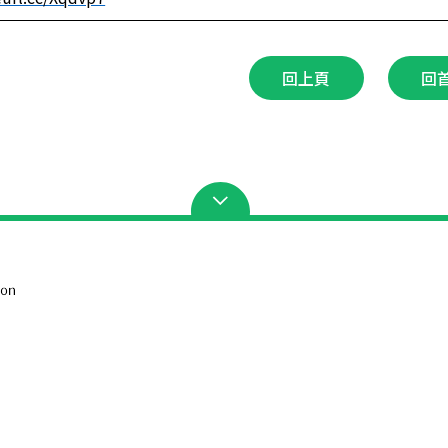
回上頁
回