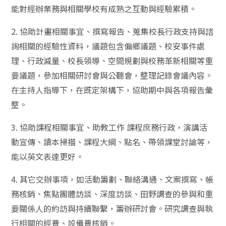
能對經辦業務與相關學校有成熟之互動與經驗累積。
2. 協助計畫相關事宜、撰寫報告、蒐集校長行政支持與諮
詢相關的經驗性資料，議題包含偏鄉議題、校安事件處
理、行政減量、校長領導、空間規劃與校務革新相關等重
要議題，參加相關研討會與公聽會，整理記錄會議內容。
在主持人指導下，在既定架構下，協助期中與各項報告彙
整。
3. 協助課程相關事宜、助教工作 課程庶務行政，演講活
動宣傳、讀本掃描、課程大綱、點名、帶領課堂討論等，
能以英文表達更好。
4. 其它交辦事項，如活動籌劃、聯絡溝通、文案撰寫、帳
務核銷、焦點團體訪談、深度訪談、田野調查的參與和重
要關係人的約訪與持續聯繫，籌辦研討會。研究調查與執
行相關的經費、設備費核銷。