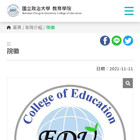
首頁
/
本院介紹
/
院徽
:::
:::
院徽
日期：2021-11-11