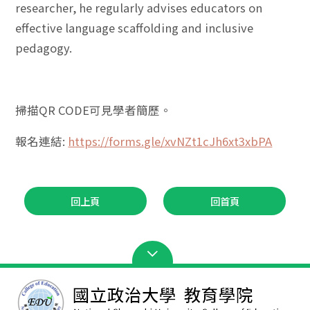
researcher, he regularly advises educators on
effective language scaffolding and inclusive
pedagogy.
掃描QR CODE可見學者簡歷。
報名連結:
https://forms.gle/xvNZt1cJh6xt3xbPA
回上頁
回首頁