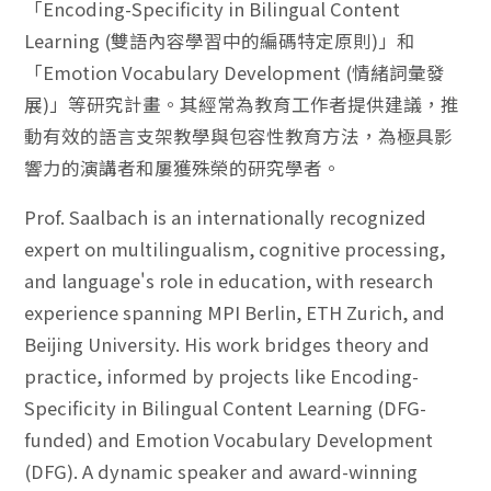
「Encoding-Specificity in Bilingual Content
Learning (雙語內容學習中的編碼特定原則)」和
「Emotion Vocabulary Development (情緒詞彙發
展)」等研究計畫。其經常為教育工作者提供建議，推
動有效的語言支架教學與包容性教育方法，為極具影
響力的演講者和屢獲殊榮的研究學者。
Prof. Saalbach is an internationally recognized
expert on multilingualism, cognitive processing,
and language's role in education, with research
experience spanning MPI Berlin, ETH Zurich, and
Beijing University. His work bridges theory and
practice, informed by projects like Encoding-
Specificity in Bilingual Content Learning (DFG-
funded) and Emotion Vocabulary Development
(DFG). A dynamic speaker and award-winning