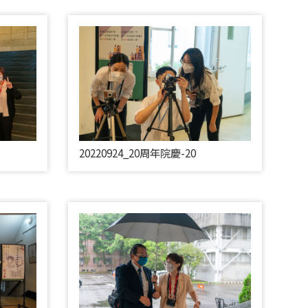
20220924_20周年院慶-20