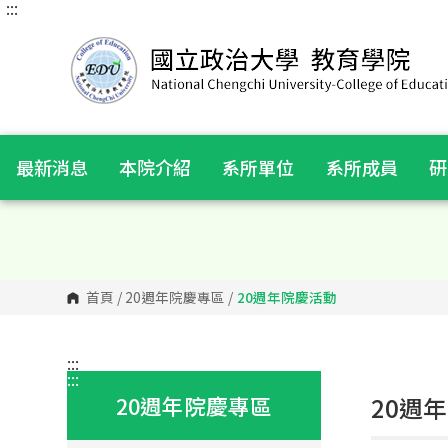
:::
跳
到
主
要
內
容
區
塊
最新消息
本院介紹
系所單位
系所成員
研
首頁
/
20週年院慶專區
/
20週年院慶活動
:::
:::
20週年院慶專區
20週