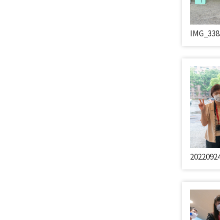
IMG_338
202209