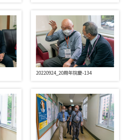
20220924_20周年院慶-134