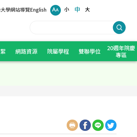
中
小
大
治大學
網站導覽
English
20週年院慶
花絮
網路資源
院屬學程
雙聯學位
專區