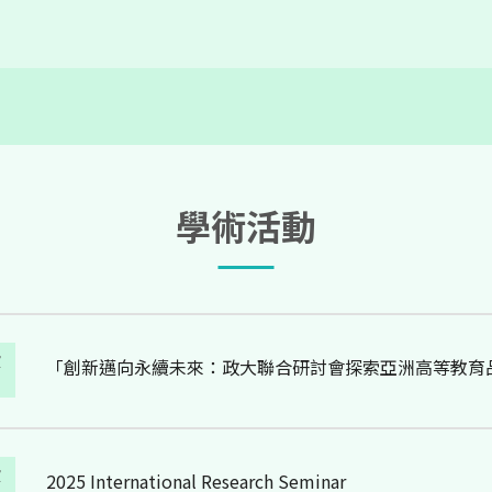
演
德國萊比錫大學 HENRIK SAALBACH 教授講座
12th International Higher Education Research Forum: 
演
and Publication
學術活動
演
「創新邁向永續未來：政大聯合研討會探索亞洲高等教育
演
2025 International Research Seminar
演
第十屆四校研究生論壇：連結亞洲，共築知識願景