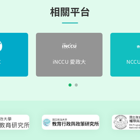
相關平台
演
澳洲學者來訪政大 與師生探討教育研究及教學未來發展
C
iNCCU 愛政大
NCCU
演
國際研究生研討會：莫家豪教授剖析高等教育國際化與學
演
德國萊比錫大學 HENRIK SAALBACH 教授講座