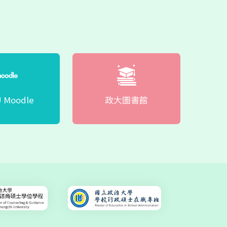
 Moodle
政大圖書館
政
生流動性趨勢