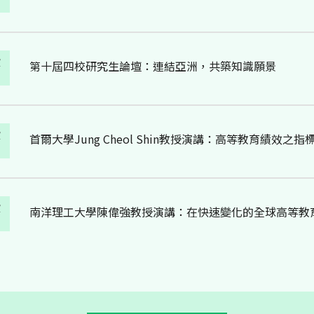
演
首爾大學Jung Cheol Shin教授演講：高等教育績效之指
演
南洋理工大學陳偉強教授演講：在快速變化的全球高等教
演
政治大學教育學院與香港恒生學院共同主辦 2025 國際高
演
澳洲學者來訪政大 與師生探討教育研究及教學未來發展