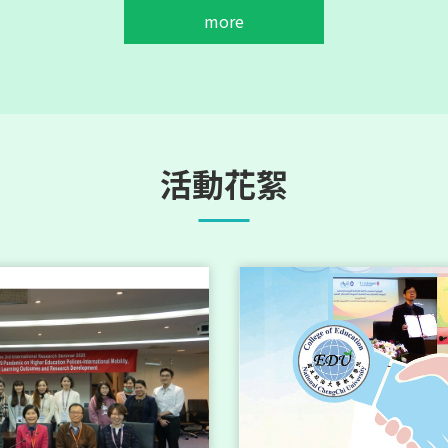
more
演
國際研究生研討會：莫家豪教授剖析高等教育國際化與學
演
德國萊比錫大學 HENRIK SAALBACH 教授講座
活動花絮
12th International Higher Education Research Forum: 
演
and Publication
演
「創新邁向永續未來：政大聯合研討會探索亞洲高等教育