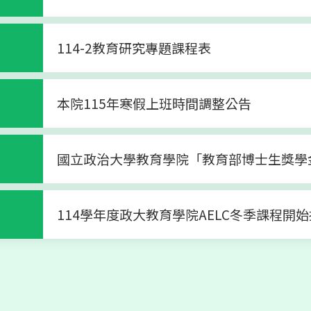
演
南洋理工大學陳偉強教授演講：在快速變化的全球高等教
114-2教育研究專題課程表
本院115年寒假上班時間調整公告
演
政治大學教育學院與香港恒生學院共同主辦 2025 國際高
國立政治大學教育學院「教育部博士生獎學
演
澳洲學者來訪政大 與師生探討教育研究及教學未來發展
114學年度政大教育學院AELC冬季課程開
演
國際研究生研討會：莫家豪教授剖析高等教育國際化與學