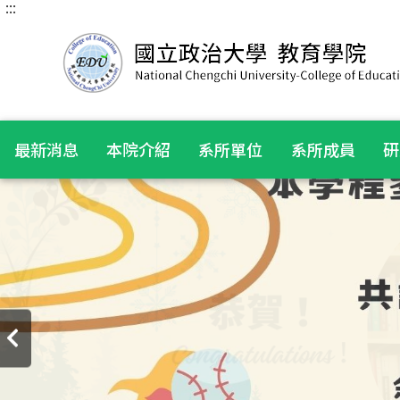
:::
跳
到
主
要
內
容
區
塊
最新消息
本院介紹
系所單位
系所成員
研