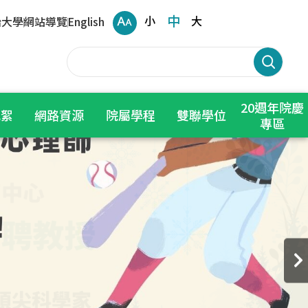
中
小
大
治大學
網站導覽
English
20週年院慶
花絮
網路資源
院屬學程
雙聯學位
專區