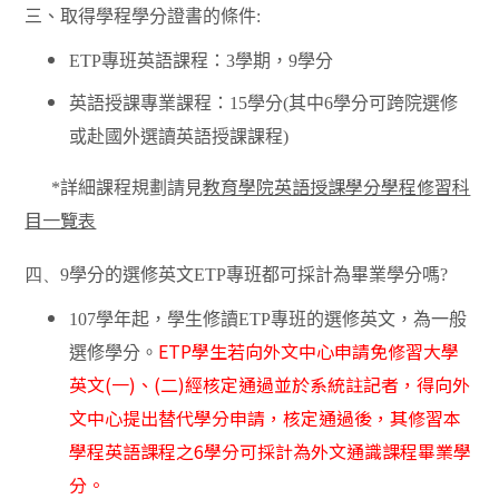
三、取得學程學分證書的條件
:
ETP
專班英語課程：
3
學期，
9
學分
英語授課專業課程：
15
學分
(
其中
6
學分可跨院選修
或赴國外選讀英語授課課程
)
*
詳細課程規劃請見
教育學院英語授課學分學程修習科
目一覽表
四、9
學分的選修英文
ETP
專班都可採計為畢業學分嗎
?
107
學年起，學生修讀
ETP
專班的選修英文，為一般
ETP
學生若向外文中心申請免修習大學
選修學分。
英文
(
一
)
、
(
二
)
經核定通過並於系統註記者，得向外
文中心提出替代學分申請，核定通過後，其修習本
學程英語課程之
6
學分可採計為外文通識課程畢業學
分。