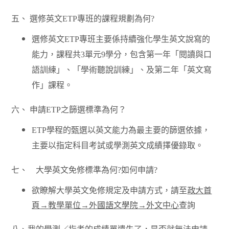
五、
選修英文
ETP
專班的課程規劃為何
?
選修英文
ETP
專班主要係持續強化學生英文說寫的
能力，課程共
3
單元
9
學分，包含第一年「閱讀與口
語訓練」、「學術聽說訓練」、及第二年「英文寫
作」課程。
六、
申請
ETP
之篩選標準為何？
ETP
學程的甄選以英文能力為最主要的篩選依據，
主要以指定科目考試或學測英文成績擇優錄取。
七、 大學英文免修標準為何
?
如何申請
?
欲瞭解大學英文免修規定及申請方式，請至
政大首
頁
→
教學單位
→
外國語文學院
→
外文中心
查詢