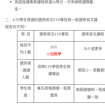
英語授課專業課程修滿
16
學分，可申請修課獎勵
金。
二、ETP
學生修讀的選修英文
ETP
專班與一般選修英文課
程有何不同
?
項
目
選修英文
ETP
專班
選修英文課程
每班平
20
人
38
人或更多
均人數
小班教學
選到者
保障
ETP
學程學生修
/
選課
開班少，很難選
課權益
人數
學生程
事先資格篩選，程度
無篩選機制，程
度
整齊
難一致