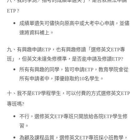
八、我的學測／指考的成績單遺失了，是否就無法申請
ETP ?
成績單遺失可儘快向原高中或大考中心申請，並儘
速將資料補上。
九、有興趣申請
ETP
，也有興趣修讀「選修英文
ETP
專
班」，但英文未達免修標準，是否能申請及修讀
ETP?
所有有興趣的同學，皆可申請
ETP
，教育學院會從
所有申請者中，擇優錄取約
10
名學生。
十、我不是
ETP
學程學生，可以付費的方式選修英文
ETP
專班嗎
?
不行，選修英文
ETP
專班只開放給各院
ETP
學生修
習。
為顧及課程品質，選修英文
ETP
專班採小班教學，