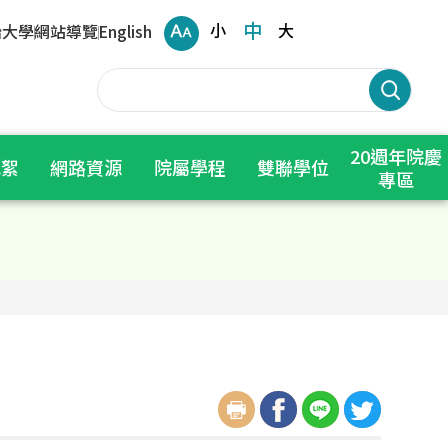
中
小
大
治大學
網站導覽
English
20週年院慶
花絮
網路資源
院屬學程
雙聯學位
專區