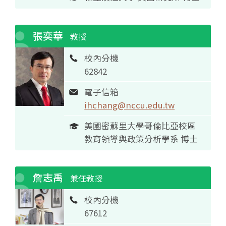
張奕華
教授
校內分機
62842
電子信箱
ihchang@nccu.edu.tw
美國密蘇里大學哥倫比亞校區
教育領導與政策分析學系 博士
詹志禹
兼任教授
校內分機
67612