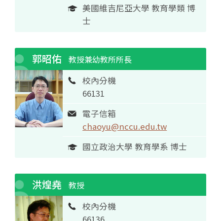
美國維吉尼亞大學 教育學類 博
士
郭昭佑
教授兼幼教所所長
校內分機
66131
電子信箱
chaoyu@nccu.edu.tw
國立政治大學 教育學系 博士
洪煌堯
教授
校內分機
66136