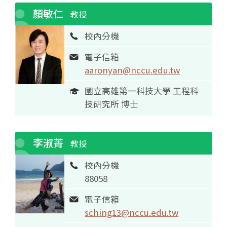
顏敏仁
教授
校內分機
電子信箱
aaronyan@nccu.edu.tw
國立高雄第一科技大學 工程科
技研究所 博士
李淑菁
教授
校內分機
88058
電子信箱
sching13@nccu.edu.tw