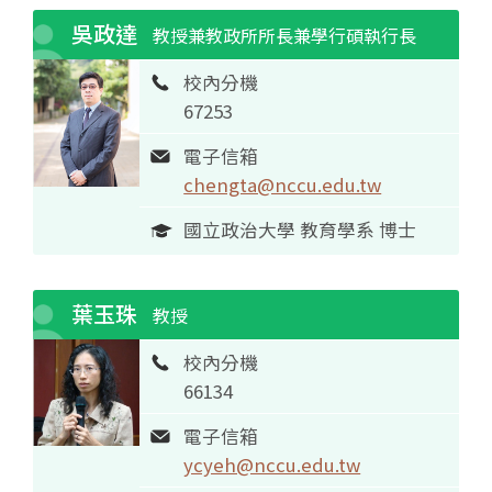
吳政達
教授兼教政所所長兼學行碩執行長
校內分機
67253
電子信箱
chengta@nccu.edu.tw
國立政治大學 教育學系 博士
葉玉珠
教授
校內分機
66134
電子信箱
ycyeh@nccu.edu.tw