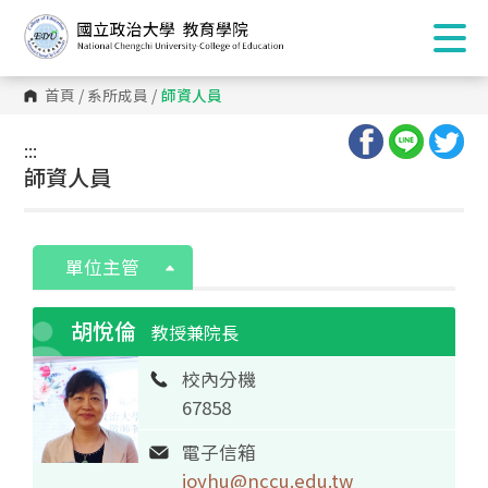
首頁
/
系所成員
/
師資人員
:::
:::
師資人員
單位主管
胡悅倫
教授兼院長
校內分機
67858
電子信箱
joyhu@nccu.edu.tw