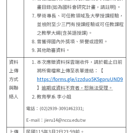
畫目錄(如為國科會研究計畫，請註明)。
學術專長、可任教領域及大學授課經驗，
並檢附至少三門有授課經驗或可任教課程
之教學大綱(含英語授課)。
曾獲得國內外獎項、榮譽或證照。
其他助審資料。
資料
本次應徵資料採雲端收件，請於截止日前
上傳
將所需檔案上傳至表單連結：【
方式
https://forms.gle/izzduo5K5gpruUND9
與聯
】
逾期或資料不齊者，恕無法受理。
絡人
教育學系 李小姐
電話：(02)2939-3091#62331;
E-mail
：
jieru14@nccu.edu.tw
上傳
民國115年3月2日23:59前。