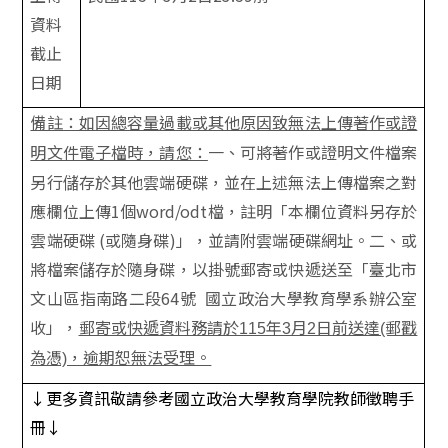
資料
截止
日期
備註：如因總容量過載或其他原因致無法上傳著作或證
明文件電子檔時，請您：
一、可將著作或證明文件檔案
另行儲存於其他雲端硬碟，並在上述無法上傳檔案之對
應欄位上傳1個word/odt檔，註明「本欄位資料另存於
雲端硬碟 (或隨身碟)」，並請附雲端硬碟網址。二、或
將檔案儲存於隨身碟，以掛號郵寄或快遞送至「臺北市
文山區指南路二段64號 國立政治大學教育學系辦公室
收」，
郵寄或快遞資料務請於115年3月2日前送達(郵戳
為憑)，逾期恕無法受理。
↓更多資訊敬請參考國立政治大學教育學院教師徵聘手
冊↓