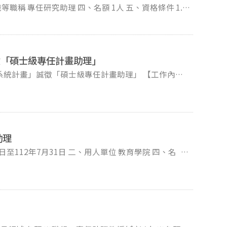
及其他有利證明。 著作
檔時，請您：一、可將著作或證明文件檔案另行儲存於
錄之資料庫(例如：SSCI、SCI(E)、TSSCI、
個word/odt檔，註明「本欄位資料另存於雲端硬
檔案儲存於隨身碟，以掛號郵寄或快遞送至「臺北市文山
，郵寄或快遞資料務請於115年3月2日前送達(郵戳為
徵「碩士級專任計畫助理」
上傳至表單連結：
齊者，恕無法受理。 教育學系 李小姐 電話：
畫」誠徵「碩士級專任計畫助理」 【工作內容
明文件電子檔時，請您：一、可將著作或證明文件檔案
逾時不候。郵件主旨: 「應徵114年校長計畫專任研究助理」。
相關事宜、撰寫報告、蒐
欄位上傳1個word/odt檔，註明「本欄位資料另存
偏鄉議題、校安事件處理、行政減量、校長領導、空間
二、或將檔案儲存於隨身碟，以掛號郵寄或快遞送至「臺
公聽會，整理記錄會議內容。在主持人指導下，在既定
公室收」，郵寄或快遞資料務請於115年3月2日前送
2-2939-3091分機67105 中 華 民 國 113 年 11 月 8 日
助理
活動籌劃、聯絡溝
、田野調查的參與和重要關係人的約訪與持續聯繫，籌
究為
中小學校長、行政人員、老師、學者專家等，這包含社
策、資源統整等多重的面向，端看經驗如何引導研究方
項目 辦理新北市委辦教
。 碩士畢業 教育相關領域系所
程研發、學分認證事宜、教師增能研習、建立專家輔導
、年度教育創新