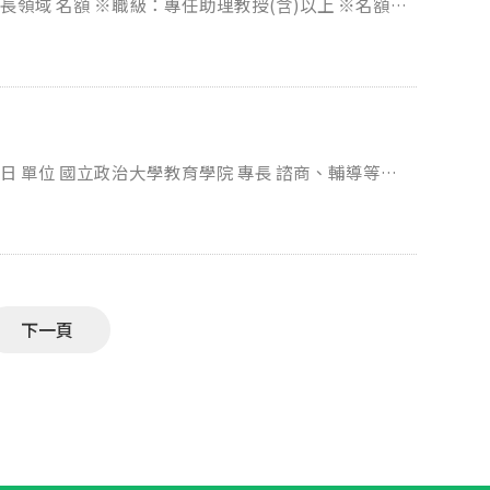
（年終依當年度到職月份比例折算）；可彈性上下班，周休
經考核優先留用，希望能有長期合作關係。 【工
CI、SCI或TSSCI)。並附代表學術著作至多10篇之
作資歷證明文件(服務證明或離職證明)等資料影本。
註明：「應徵計畫專案研究助理_求職者姓名」；經審核後通知
程之教學大綱(含英語授課)。 大學教師證書
名)」)。 十一、收件截止日 意者請於
辦公室信箱： stone928@nccu.edu.tw，逾期歉難受
料。 ※以上各項應徵文件除檢附
掛號郵
立政治大學教育學院收」，並於信封上註明「應徵教
，本校得不經預告終止勞動契約。 本職缺採先
盡速遞送履歷及相關證明文件，視情況分批進行面試
計畫或參與之研究計
前(郵戳為憑)
日期、時間、地點及相關事
宜，另行通知。 聯絡人：石先生 電話：02-29393091分機62077 中華民國111年6月20日
下一頁
7 E-
mail：educ91@nccu.edu.tw 傳真：(02)2938-7737 收件截止日期 民國111年2月21日下午5點前(郵戳為憑)