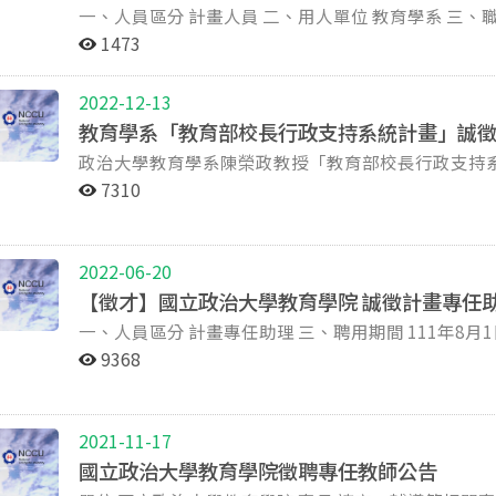
3091#60018;E-mail：aq9322@nccu.edu.tw 上傳資料截止日期 民國115年3月2日23:59前。 備註：如因總
成績單(已具助理教授以上資格者免附此項，需另提供教師證書影本) 大學教師證書
一、人員區分 計畫人員 二、用人單位 教育學系 三、職等職稱 專任研究助理 四、名額 1人 五、資格條件 1.
容量過載或其他原因致無法上傳著作或證明文件電子
目錄清單(包含博士論文題目)，同步註明論文發表之期刊所收
學歷及經歷：碩士級以上。 2. 撰寫報告能力。 3. 資料蒐集、匯整與研究分析能力。 4. 學校行政處理能力。
1473
其他雲端硬碟，並在上述無法上傳檔案之對應欄位上傳1
A&HCI 或 EI)，並附代表學術著作至多10篇之全文。 曾擔任主持人之研究計畫或參與之研究計畫目錄(如為
六、主要工作項目 1. 處理專家學者/資深校長到校諮輔，及跨校專業成長社群輔導任務。 2. 進行學校行政相
碟 (或隨身碟)」，並請附雲端硬碟網址。二、或將
國科會研究計畫，請註明)。 學術專長、可任教領域及大學授課經驗，並檢附至少三門有授課經驗或可任教
關議題質量化研究與案例分析。 3. 彙編並提供教育部「校長暨教師專業發展支持平臺」的「校長專區」資
2022-12-13
區指南路二段64號 國立政治大學教育學院辦公室收」
課程之教學大綱(含英語授課)。 曾獲得國內外獎項、榮譽或證照。 其他助審資料。 資料上傳方式與聯絡人
料更新。 4. 分析相關計畫之調查研究與回饋，作為整體校長計畫規劃之參據。 5. 計畫主持人交辦事項。
憑)，逾期恕無法受理。 ↓更多資訊敬請參考國立政治大學教育學院教師徵聘手冊↓
教育學系「教育部校長行政支持系統計畫」誠
本次應徵資料採雲端收件，請於截止日前將所需檔案
七、工作時間 依本校規定上班時間。 八、工作待遇 依教育部計畫支給標準辦理 九、工作地點 國立政治大學
https://reurl.cc/Xqdvp7
【https://forms.gle/izzduo5K5gpruUND9】逾期或資料不
教育學系主任辦公室 十、應繳交資料 1. 中文履歷、中文自傳（含照片）。 2. 學經歷證書影本。 3. 畢業論文
政治大學教育學系陳榮政教授「教育部校長行政支持系統計
(02)2939-3091#62331; E-mail：jieru14@nccu.edu.tw 上傳資料截止日期 民國115年3月2日23:59前。 備
或相關研究著作。 4. 其他可供參考之資料。 十一、收件截止日 請於113年11月22日（五）18:00以前，以附
說明】 1. 參與計畫之各地國中小校長聯繫網絡建立、學者專家之諮詢聯繫、相關會議召開與訪視工作協
7310
註：如因總容量過載或其他原因致無法上傳著作或證
加檔案方式寄送至132539@g.nccu.edu.tw，
助、資料蒐集，能對經辦業務與相關學校有成熟之互動與經驗累積。 2. 協助計畫
另行儲存於其他雲端硬碟，並在上述無法上傳檔案之對應
十二、甄選方式 1. 經書面審閱應繳交資料並符合資格條件者，通知面試。 2. 依面試結果，擇優錄取。 備註
集校長行政支持與諮詢相關的經驗性資料，議題包含
於雲端硬碟 (或隨身碟)」，並請附雲端硬碟網址。
本職缺聘期自114年1月1日起至114年12月31日止。 請留下聯絡方式（手機或電話）以便後續通知。 聯絡
規劃與校務革新相關等重要議題，參加相關研討會與
2022-06-20
北市文山區指南路二段64號 國立政治大學教育學系辦
架構下，協助期中與各項報告彙整。 3. 協助課程相關事宜、助教工作 課程庶務行政，演講活動宣傳、讀本
人：林雅君 助理，0
【徵才】國立政治大學教育學院 誠徵計畫專任
達(郵戳為憑)，逾期恕無法受理。 ↓更多資訊敬請參考國立政治大學教育學院教師徵聘手冊↓
掃描、課程大綱、點名、帶領課堂討論等，能以英文表達更好。 4. 其它交辦事項，如
https://reurl.cc/Xqdvp7
一、人員區分 計畫專任助理 三、聘用期間 111年8月1日至112年7月31日 二、用人單位 教育學院 四、名 額
通、文案撰寫、帳務核銷、焦點團體訪談、深度訪談
正取1名，並得增列候補至多2名 五、資格條件 學歷：大學校院畢業具學士/碩士學位。 主動積極，認真負
辦研討會。研究調查與執行相關的經費、設備費核銷。 【徵求條件】 本計畫以教育部校長行政支持研
9368
責，具服務熱忱，善於溝通協調。 須熟悉word、excel與powerpoint等文書編輯軟體之操作。 會使用美編
主題，所互動之對象包含中央與地方教育行政官員、
軟體及有自媒體製作能力者優先考量。 具文字與口語溝通協調獨立工作能力。 有辦理活動經驗，具備獨立
區、校長社群、學校經營、教育實務與理論、教育政
作業能力、抗壓性高，時間管理佳，熟悉學校行政相關流程者尤佳。 六、主要工作
向，因此需要耐磨與開放的心思，也要能團隊合作的能力與時刻學習的心態
2021-11-17
育創新實驗室計畫有關各類型實驗教育師資培訓、課
畢業 社會科學、管理科學、人文學相關系所畢業 中上英文能力，具檢定證明尤佳，非必要條件 工作認真負
國立政治大學教育學院徵聘專任教師公告
機制，輔導申請人申請實驗教育，以及其他師資培訓等事項。 協辦實驗教育網站內容建置
責，具備良好溝通能力 積極與細心任事，願意從經驗中學習 【薪資待遇和福利條件】 依國科會相關規定辦