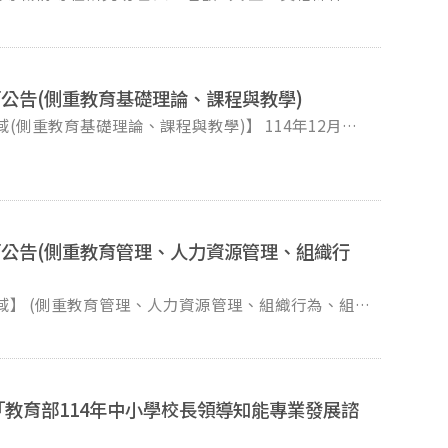
「校長專業素養實踐與發展工作坊實施計畫第四階段推
點各款情事且經查證屬實者，本校得不經預告終止勞動
公告(側重教育基礎理論、課程與教學)
性與量化
資料庫與案例資料整
工作時間 依本校規定上班時
公告(側重教育管理、人力資源管理、組織行
應徵115年校長計畫專任研究助理」。 十二、甄選方
妥驗證） 博士班成績單(已具助理教
知面試。聯絡人：林雅君 助理，02-2939-3091
CI、SCI(E)、TSSCI、A&HCI 或 EI)，並附
教育部114年中小學校長領導知能專業發展諮
IBVW9uNdXssuLYpWBZU00chVp19qbQTT-JKkac5PV-
 電話：(02)2939-
為外國學歷，請於相關駐外館處辦妥驗證） 博士班