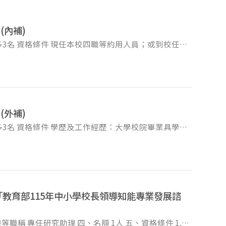
內補)
上二職等約用人員具備與出缺職位相當之工作經歷，且
外補)
12條參加升遷經核定者，若其原敘薪資已在晉升職等
下限時，可逕自該職等薪資下限起薪，如其調幅低於
工作經歷
戳為憑），逾期歉難受理。 甄選方式 1.經書
教育部115年中小學校長領導知能專業發展諮