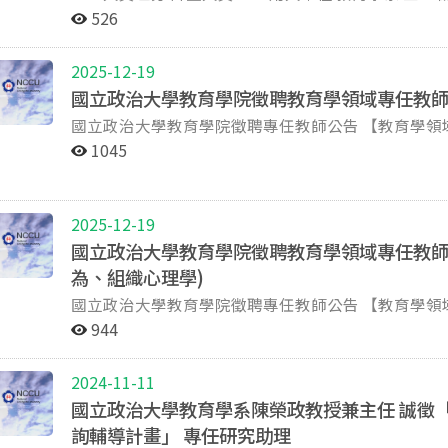
至教育學院院辦公室 收件截止日 意者請於115年8月12日（週三）17:00前，將資料寄送至教育學院院辦公
學歷及經歷：碩士級以上。 2. 撰寫報告能力。 3. 資料蒐集、匯整與研究分析能力。 4. 學校行政處理能力。
526
室收（以郵戳為憑），逾期歉難受理。 甄選方式 1.經書面審閱應繳交資料並符合資格條件者，通知面試。
六、主要工作項目 1. 協助辦理教育部委請之校長專業發展支持相關計畫後設研究調查工作，蒐集並整理
2.依面試結果，擇優錄取。 備註 如有教育部「學校辦理契約進用人員通報查詢作業注意事項」第3點各款情
「中小學校長專業支持系統精進與發展實施計畫」及
事者，本校不得僱用；進用後如有上開注意事項第4
2025-12-19
廣計畫」相關研究資料與成果內容。 2. 協助規劃與執行後設研究之問卷調查、焦點座談及訪談工作，包含
契約。 本職缺經書面審閱後，合格者通知參加面試，不合者恕不退件。 面試日期、時間、地點及相關事
國立政治大學教育學院徵聘教育學領域專任教師
研究工具設計、聯繫安排、資料彙整及後續分析等事項。 3. 主責進行校長專業支持相關計畫之質
宜，另行通知。 信封上請註明「應徵教育學院四職等專案行政專員」。 歡迎身心障礙人員投件。 聯絡
資料分析，歸納各計畫推動成果、實施成效以及專業支持需求。 4. 協助建立後設研究
國立政治大學教育學院徵聘專任教師公告 【教育學領域(側重教育基礎理論、課程與教學)】 114年12月
人： 電話：02-29393091分機66089
理工作，進行跨計畫之比較分析與研究成果彙編。 5. 協助辦理與教育部、相關計畫團隊及中華民國中小學
17 日 單位 國立政治大學教育學院 專長 教育學領域(側重教育基礎理論、課程與教學) 名額 ※職級：專任助
1045
校長協會之行政聯繫、會議安排、資料交換及其他計畫主持人交辦事項。 七、
理教授(含)以上 ※名額：1名 ※聘期：暫定民國115年8月1日起聘 資格 具教育部認可國內外教育基礎理論、
間。 八、工作待遇 依教育部計畫支給標準辦理。 九、工作地點 國立政治大學教育學系主任辦公室。 十、應
課程與教學相關領域博士學位 具備以下資格能力者優先考量： (1)具備英語授課經驗或能力 (2)具備中學教
繳交資料 1. 中文履歷、中文自傳（含照片）。 2. 學經歷證書影本。 3. 畢業論文或相關研究著作。 4. 其他可
學經驗 檢附相關證明及其他說明事項 需檢附之相關證書及文件：(請至雲端表單填寫及上傳) 個人履歷表及
2025-12-19
供參考之資料。 十一、收件截止日 請於115年5月27日（三）18:00以前，以附加檔案方式寄送至
自傳。 博士學位證書(若為博士候選人最晚須於起聘日前取得博士學位並提出具論文口試通過之正式證明)及
國立政治大學教育學院徵聘教育學領域專任教師
inccu132539@gmail.com，逾時不候。郵件主旨：「
學經歷證明影本。(錄取後驗正本，如為外國學歷，請於相關駐外館處辦
為、組織心理學)
式 1. 經書面審閱應繳交資料並符合資格條件者，通知面試。 2. 依面試結果，擇優錄取。 備註 本職缺自115
授以上資格者免附此項，需另提供教師證書影本) 大學教師證書及其他有利證明。 著作目錄清單(包含博士
年6月1日起聘，請留下聯絡方式（手機或電話）以便後續通
論文題目)，同步註明論文發表之期刊所收錄之資料庫(例如：SS
國立政治大學教育學院徵聘專任教師公告 【教育學領域】 (側重教育管理、人力資源管理、組織行為、組織
代表學術著作至多10篇之全文。 曾擔任主持人之研究計畫或參與之研究計畫目錄(如為國科會研究計畫，請
分機67105。 中華民國 115 年 5 月 16 日
心理學) 114年12月18日 單位 國立政治大學教育學院 專長 教育學領域(側重教育管理、人力資源管理、組織
944
註明)。 學術專長、可任教領域及大學授課經驗，並檢附至少三門有授課經驗或可任教課程之教學大綱(含英
行為、組織心理學) 名額 ※職級：專任助理教授(含)以上 ※名額：1名 ※聘期：暫定民國115年8月1日起聘
語授課)。 曾獲得國內外獎項、榮譽或證照。 其他助審資料。 資料上傳方式與聯絡人 本次應徵資料採網路
資格 具教育部認可國內外教育管理、人力資源管理、組織行為、組織心理學相關領域博士學位 具備英語授
2024-11-11
收件，請於截止日前將所需檔案上傳至表單連結：
課經驗或能力者優先考量 檢附相關證明及其他說明事項 需檢附之相關證書及文件：(請至雲端表單填寫及上
國立政治大學教育學系陳榮政教授兼主任 誠徵「
https://docs.google.com/forms/d/e/1FAIpQLSd
傳) 個人履歷表及自傳。 博士學位證書(若為博士候選人最晚須於起聘日前取得博士學位並提出具論文口試
e93aw/viewform?usp=header 逾期或資料不齊者，恕無法受理。 師培中心 黃組員
詢輔導計畫」 專任研究助理
通過之正式證明)及學經歷證明影本。(錄取後驗正本，如