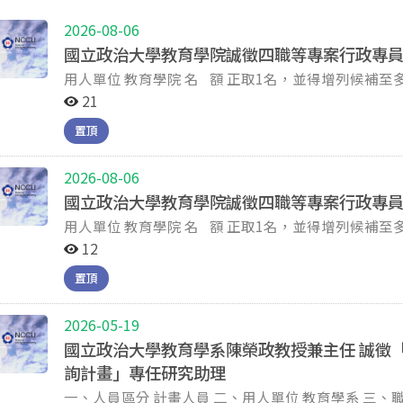
2026-08-06
國立政治大學教育學院誠徵四職等專案行政專員(
用人單位 教育學院 名 額 正取1名，並得增列候補至多3名 資格條件 現任本校四職等約用人員；或到校任職
滿1年以上之三職等約用人員；或到校任職滿2年以
21
服務成績優良並有證明文件。 主動積極，具服務熱忱、責任感，善於溝通協調及配合度佳者。 熟悉電腦文
置頂
書處理（word、excel、powerpoint、網頁等）。 英語溝通能力（如有英語檢定證明，請檢附）。 主要工
作項目 教育學院國際化、行政雙語化相關業務。 教育學院高教深耕計畫、雙語計畫相關業務。 教育學院課
程、ETP學分學程相關業務。 教育學院經費管控與核銷。 教育學院空間、財產、物品管理。 教育學院網頁
2026-08-06
維護、資訊管理及個資稽核業務聯絡人。 執行臨時交辦業務。 工作時間 依本校規定上班時間 薪 資 依本校
國立政治大學教育學院誠徵四職等專案行政專員(
約用人員薪資規定辦理（依本校約用人員管理辦法第
用人單位 教育學院 名 額 正取1名，並得增列候補至多3名 資格條件 學歷及工作經歷：大學校院畢業具學士
區間，依規定調薪2%；若其薪資未達升遷職等薪資
學位並具畢業後1年以上工作經驗；或碩士畢業。 主動積極，具服務熱忱、責任感，善於溝通協調及配合度
12
2%，補足其差額）。 工作地點 本校井塘樓二樓教育學院 應繳交資料 履歷表(請自本校人事室/表格下載/約
佳者。 熟悉電腦文書處理（word、excel、powerpoint、網頁等）。 英語溝通能力（如有英語檢定證明，
用人員/進用項下，下載約用人員履歷表格式，含自傳）。 最高學歷證書影本。 與資格條件相關之
置頂
請檢附）。 主要工作項目 教育學院國際化、行政雙語化相關業務。 教育學院高教深耕計畫、雙語計畫相關
與能力證明。 以上資料請準備三份，依序裝訂後送至教育學院院辦公室。 收件截止日 意者請於115年8月12
業務。 教育學院課程、ETP學分學程相關業務。 教育學院經費管控與核銷。 教育學院空間、財產、物品管
日（週三）17:00前，將資料寄送至教育學院院辦公室收（以郵
理。 教育學院網頁維護、資訊管理及個資稽核業務聯絡人。 執行臨時交辦業務。 工作時間 依本校規定上班
2026-05-19
面審閱應繳交資料並符合資格條件者，通知面試。 2.依面試結果，擇優錄取。 備註 本職缺經書面審閱後，
時間 薪 資 依本校約用人員薪資規定辦理（自四職等下限38,336元起敘）。 工作地點 本校井塘樓二樓教育
國立政治大學教育學系陳榮政教授兼主任 誠徵「
合格者通知參加面試，不合者恕不退件。 面試日期、時間、地點及相關事宜，另行通知。 信封上請註明
學院 應繳交資料 履歷表(請自本校人事室/表格下載/約用人員/進用項下，下載約用人員履歷表格式，含自
詢計畫」專任研究助理
「應徵教育學院四職等專案行政專員」。 歡迎身心障礙人員投件。 聯絡人： 電話：02-29393091分機
傳）。 最高學歷證書影本。 與資格條件相關之工作經歷與能力證明。 以上資料請準備三份，依序裝訂後送
66089
一、人員區分 計畫人員 二、用人單位 教育學系 三、職等職稱 專任研究助理 四、名額 1人 五、資格條件 1.