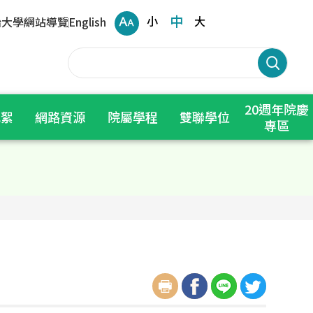
中
小
大
治大學
網站導覽
English
20週年院慶
花絮
網路資源
院屬學程
雙聯學位
專區