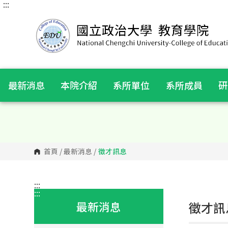
:::
跳
到
主
要
內
容
區
塊
最新消息
本院介紹
系所單位
系所成員
研
首頁
/
最新消息
/
徵才訊息
:::
:::
最新消息
徵才訊