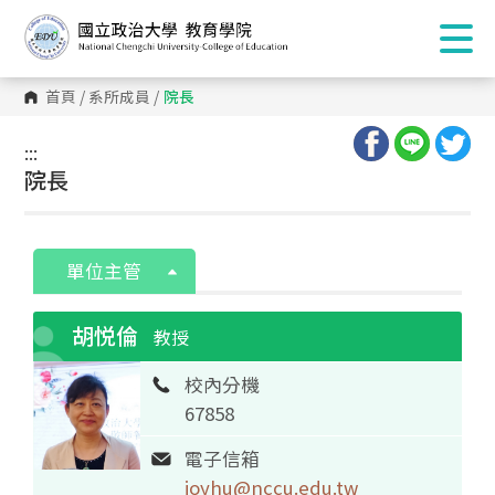
首頁
/
系所成員
/
院長
:::
:::
院長
單位主管
胡悦倫
教授
校內分機
67858
電子信箱
joyhu@nccu.edu.tw